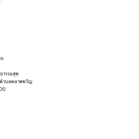
ทย
าธารณสุข
 ตำบลตลาดขวัญ
000