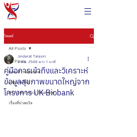
โพสต์
All Posts
Jindarat Talasiri
All Posts
3 พ.ย. 2568
ยาว 1 นาที
คู่มือการเข้าถึงและวิเคราะห์
แถลงการณ์สมาคม
ข้อมูลสุขภาพขนาดใหญ่จาก
บทความวิจัย
โครงการ UK Biobank
ข่าว Genomics Thailand
เรื่องที่น่าสนใจ